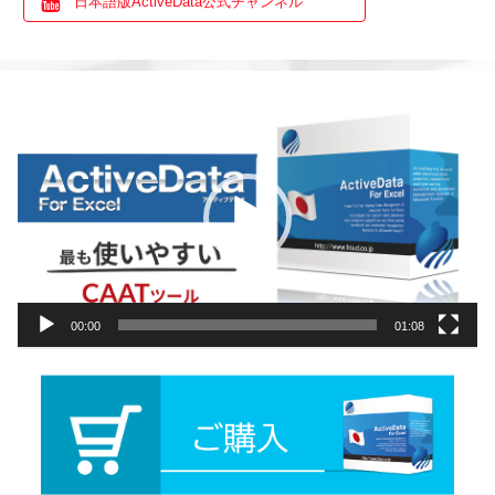
日本語版ActiveData公式チャンネル
動
画
プ
レ
ー
ヤ
ー
00:00
01:08