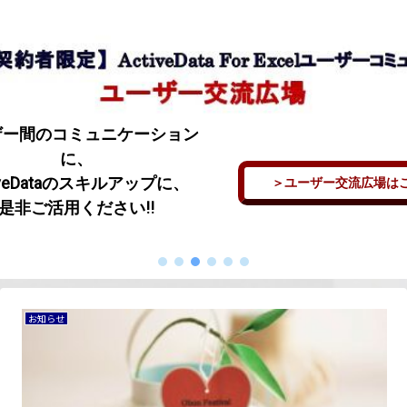
ザー間のコミュニケーション
に、
iveDataのスキルアップに、
＞ユーザー交流広場は
是非ご活用ください!!
お知らせ