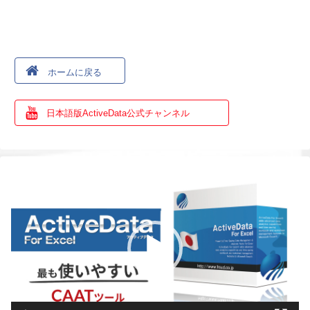
ホームに戻る
日本語版ActiveData公式チャンネル
動
画
プ
レ
ー
ヤ
ー