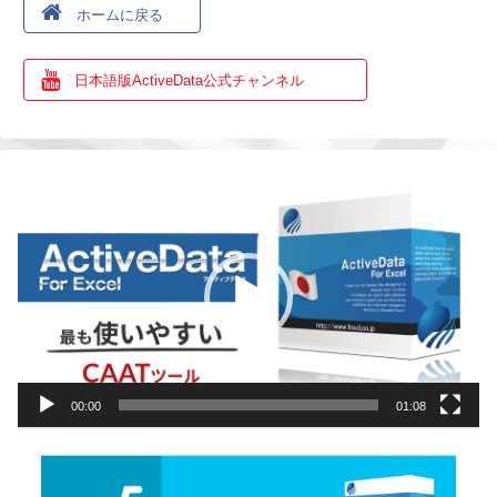
ホームに戻る
日本語版ActiveData公式チャンネル
動
画
プ
レ
ー
ヤ
ー
00:00
01:08