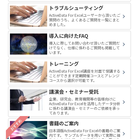
トラブルシューティング
ActiveData For Excelユーザーから頂いたご
質問のうち、よくあるご質問を一覧にまと
めました。
導入に向けたFAQ
導入に際してお問い合わせ頂いたご質問だ
けでなく、仕様に係わるご質問も掲載して
います。
トレーニング
ActiveData For Excel講座を対面で受講する
ことができます定期開催コースとアレンジ
コースから選択が可能です。
講演会・セミナー受託
企業、研究会、教育機関等の皆様向けに
ActiveData For Excelを活用したデータ分析
に係わる講演会・セミナーのご依頼を承っ
ております。
おすすめ
書籍のご案内
日本語版ActiveData For Excelの書籍のご案
内です。 サンプルデータを用いて実際に操