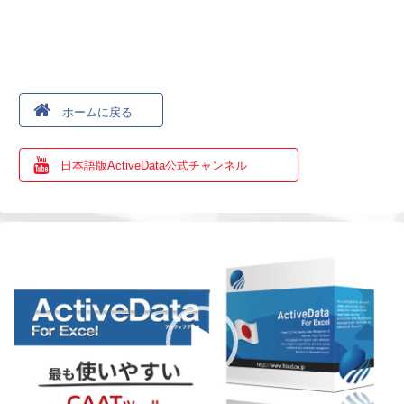
ホームに戻る
日本語版ActiveData公式チャンネル
動
画
プ
レ
ー
ヤ
ー