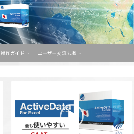
操作ガイド
ユーザー交流広場
動
画
プ
レ
ー
ヤ
ー