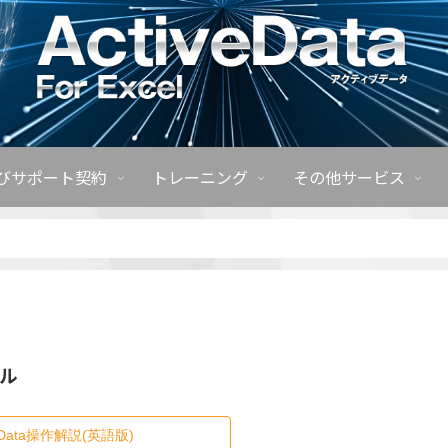
びサポート契約
トレーニング
その他サービス
ル
veData操作解説(英語版)