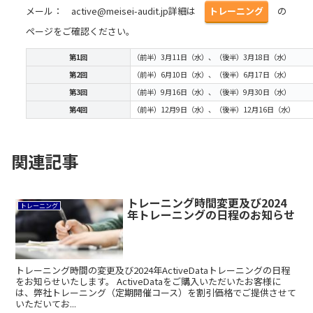
メール： active@meisei-audit.jp詳細は
トレーニング
の
ページをご確認ください。
第1回
（前半）3月11日（水）、（後半）3月18日（水）
第2回
（前半）6月10日（水）、（後半）6月17日（水）
第3回
（前半）9月16日（水）、（後半）9月30日（水）
第4回
（前半）12月9日（水）、（後半）12月16日（水）
関連記事
トレーニング時間変更及び2024
トレーニング
年トレーニングの日程のお知らせ
トレーニング時間の変更及び2024年ActiveDataトレーニングの日程
をお知らせいたします。 ActiveDataをご購入いただいたお客様に
は、弊社トレーニング（定期開催コース）を割引価格でご提供させて
いただいてお...