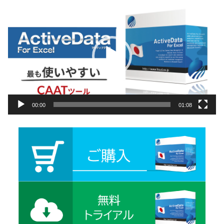
動
画
プ
レ
ー
ヤ
ー
00:00
01:08