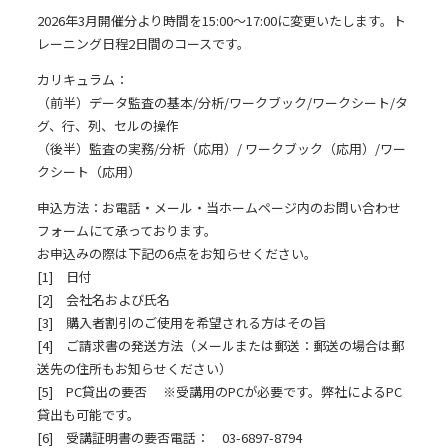
2026年3月開催分より時間を15:00～17:00に変更いたします。ト
レーニング日程2日間のコースです。
カリキュラム：
（前半）データ監査の基本/分析/ワークブック/ワークシート/タ
グ、行、列、セルの操作
（後半）監査の実務/分析（応用）/ ワークブック（応用）/ワー
クシート（応用）
申込方法：お電話・メール・当ホームページ内のお問い合わせ
フォームにて承っております。
お申込みの際は下記の6点をお知らせください。
[1] 日付
[2] 会社名および氏名
[3] 購入者割引のご使用を希望される方はその旨
[4] ご請求書の発送方法（メールまたは郵送：郵送の場合は郵
送先の住所もお知らせください）
[5] PC貸出の要否 ※受講用のPCが必要です。弊社によるPC
貸出も可能です。
[6] 受講証明書の要否電話： 03-6897-8794