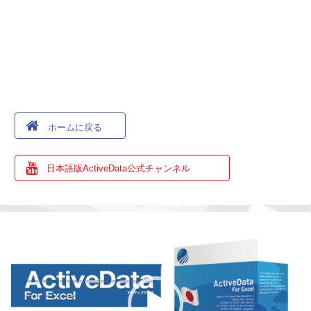
ホームに戻る
日本語版ActiveData公式チャンネル
動
画
プ
レ
ー
ヤ