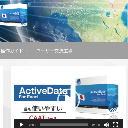
操作ガイド
ユーザー交流広場
動
画
プ
レ
ー
ヤ
ー
00:00
01:08