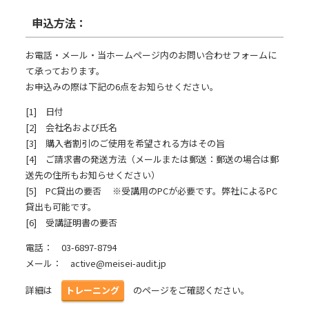
申込方法：
お電話・メール・当ホームページ内のお問い合わせフォームに
て承っております。
お申込みの際は下記の6点をお知らせください。
[1] 日付
[2] 会社名および氏名
[3] 購入者割引のご使用を希望される方はその旨
[4] ご請求書の発送方法（メールまたは郵送：郵送の場合は郵
送先の住所もお知らせください）
[5] PC貸出の要否 ※受講用のPCが必要です。弊社によるPC
貸出も可能です。
[6] 受講証明書の要否
電話： 03-6897-8794
メール： active@meisei-audit.jp
詳細は
トレーニング
のページをご確認ください。