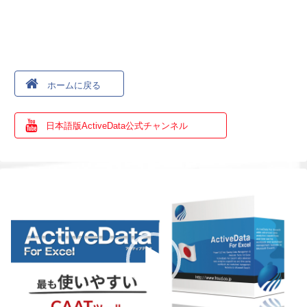
ホームに戻る
日本語版ActiveData公式チャンネル
動
画
プ
レ
ー
ヤ
ー